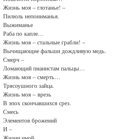
Жизнь моя – глотанье! –
Пилюль непониманья.
Выжиманье
Раба по капле…
Жизнь моя – стальные грабли! –
Вычищающие фальши дождливую медь.
Смерч –
Ломающий пианистам пальцы…
Жизнь моя – смерть…
Трясоушного зайца.
Жизнь моя – врезь
В эпох скончавшихся срез.
Смесь
Элементов брожений
И –
Жизни иной