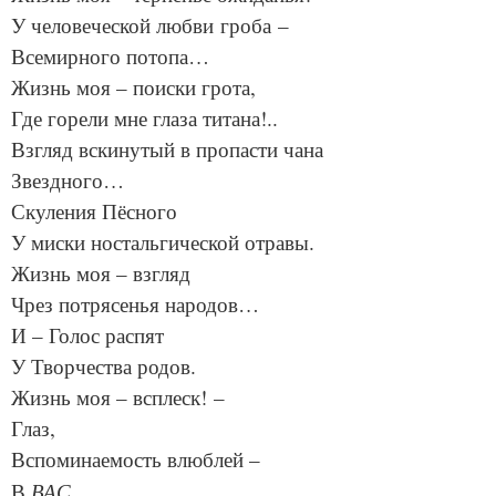
У человеческой любви гроба –
Всемирного потопа…
Жизнь моя – поиски грота,
Где горели мне глаза титана!..
Взгляд вскинутый в пропасти чана
Звездного…
Скуления Пёсного
У миски ностальгической отравы.
Жизнь моя – взгляд
Чрез потрясенья народов…
И – Голос распят
У Творчества родов.
Жизнь моя – всплеск! –
Глаз,
Вспоминаемость влюблей –
ВАС
В
,