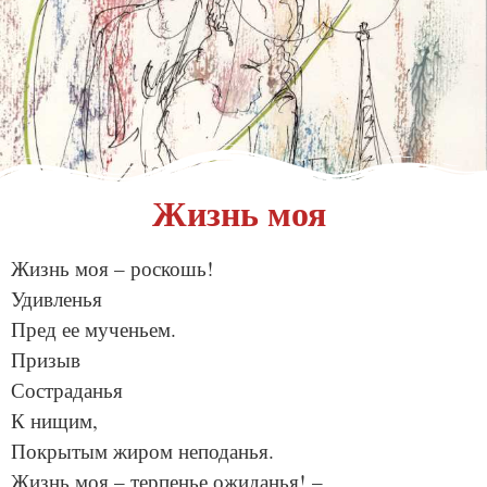
Жизнь моя
Жизнь моя – роскошь!
Удивленья
Пред ее мученьем.
Призыв
Состраданья
К нищим,
Покрытым жиром неподанья.
Жизнь моя – терпенье ожиданья! –