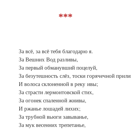
***
За всё, за всё тебя благодарю я.
За Вешних Вод разливы,
За первый обманувший поцелуй,
За безутешность слёз, тоски горячечной прили
И волоса склоненной в реку ивы;
За страсти лермонтовской стих,
За огонек спаленной жнивы,
И ржанье лошадей лихих;
За трубной вьюги завыванье,
За мук весенних трепетанье,