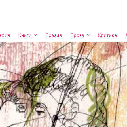
афия
Книги
Поэзия
Проза
Критика