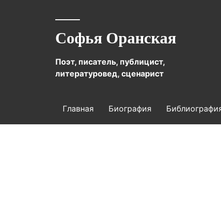
Софья Оранская
Поэт, писатель, публицист,
литературовед, сценарист
Главная
Биография
Библиографи
Проза
Критика
Автографы
Контакты
Блог
Политика конфиденциальности
Пра