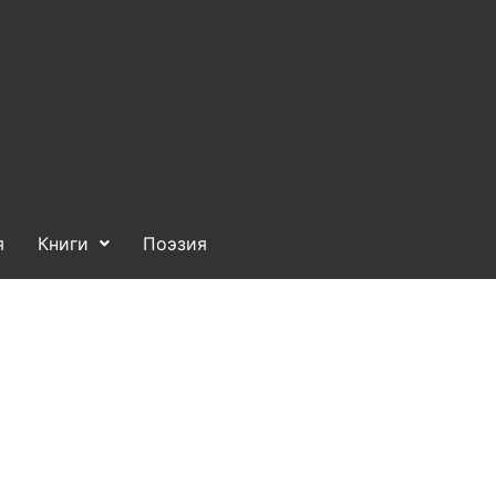
я
Книги
Поэзия
Фото
Видео
вовая информация