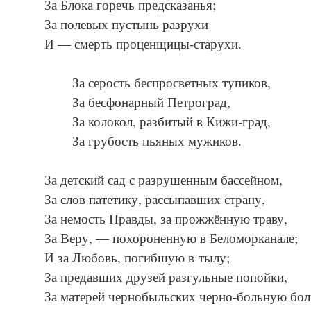
За Блока горечь предсказанья;
За полевых пустынь разрухи
И — смерть проценщицы-старухи.
За серость беспросветных тупиков,
За бесфонарный Петроград,
За колокол, разбитый в Кижи-град,
За грубость пьяных мужиков.
За детский сад с разрушенным бассейном,
За слов патетику, рассыпавших страну,
За немость Правды, за прожжённую траву,
За Веру, — похороненную в Беломорканале;
И за Любовь, погибшую в тылу;
За предавших друзей разгульные попойки,
За матерей чернобыльских черно-больную бо