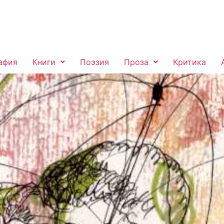
афия
Книги
Поэзия
Проза
Критика