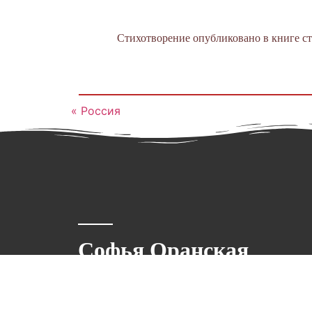
Стихотворение опубликовано в книге сти
« Россия
Софья Оранская
Поэт, писатель, публицист,
литературовед, сценарист