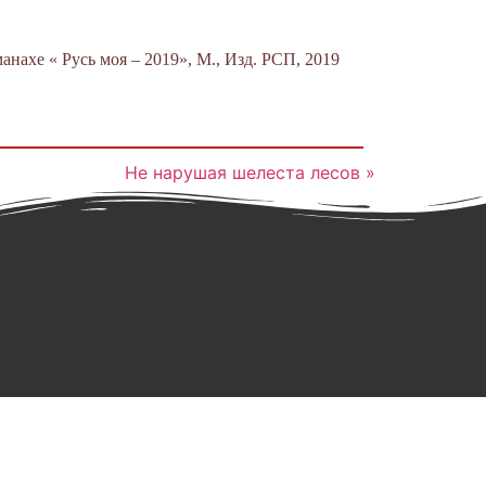
нахе « Русь моя – 2019», М., Изд. РСП, 2019
Не нарушая шелеста лесов »