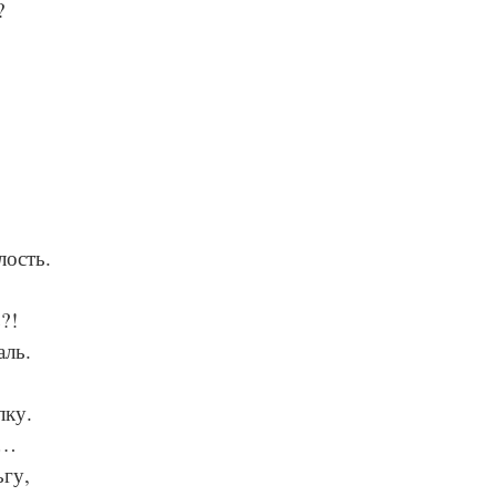
?
лость.
?!
аль.
лку.
и…
гу,