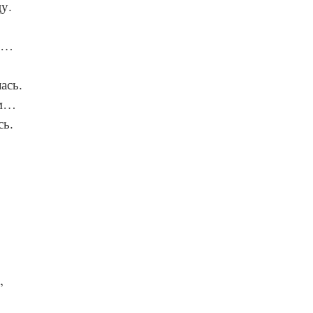
цу.
у…
ась.
ым…
сь.
,