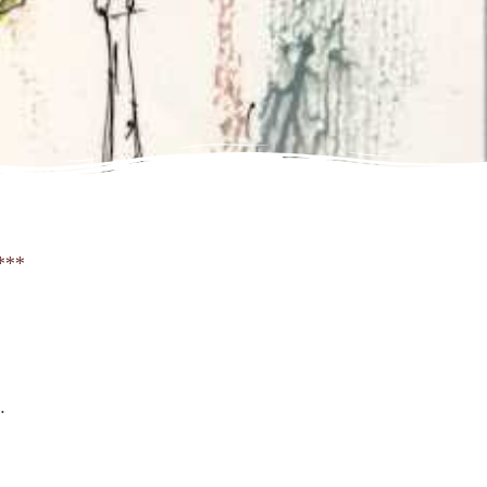
***
.