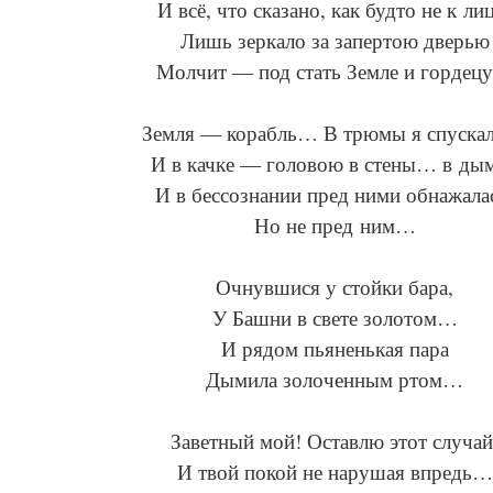
И всё, что сказано, как будто не к ли
Лишь зеркало за запертою дверью
Молчит — под стать Земле и гордец
Земля — корабль… В трюмы я спускал
И в качке — головою в стены… в д
И в бессознании пред ними обнажала
Но не пред ним…
Очнувшися у стойки бара,
У Башни в свете золотом…
И рядом пьяненькая пара
Дымила золоченным ртом…
Заветный мой! Оставлю этот случай
И твой покой не нарушая впредь…