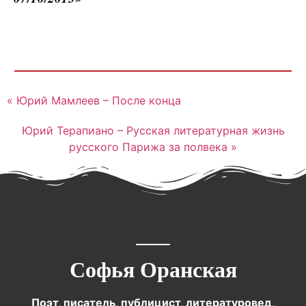
« Юрий Мамлеев – После конца
Юрий Терапиано – Русская литературная жизнь
русского Парижа за полвека »
Софья Оранская
Поэт, писатель, публицист, литературовед,