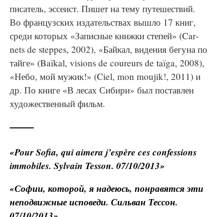
писатель, эссеист. Пишет на тему путешествий.
Во французских издательствах вышло 17 книг,
среди которых «Записные книжки степей» (Car­
nets de steppes, 2002), «Байкал, видения бегуна по
тайге» (Baïkal, visions de coureurs de taï­ga, 2008),
«Небо, мой мужик!» (Ciel, mon mou­jik!, 2011) и
др. По книге «В лесах Сибири» был поставлен
художественный фильм.
«Pour Sofia, qui aimera j’espère ces con­fes­sions
immo­biles. Syl­vain Tes­son. 07/10/2013»
«Софии, которой, я надеюсь, понравятся эти
неподвижные исповеди. Сильван Тессон.
07/10/2013»