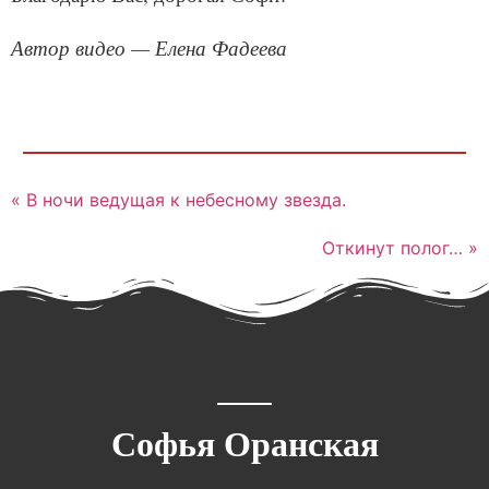
Автор видео — Елена Фадеева
« В ночи ведущая к небесному звезда.
Откинут полог… »
Софья Оранская