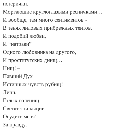
истерички,
Моргающие круглоглазыми ресничками…
И вообще, там много сентиментов -
В тенях лиловых прибрежных тентов.
И подобий любви,
И “натрави”
Одного любовника на другого,
И проститутских днищ…
Нищ! –
Павший Дух
Истинных чувств рубищ!
Лишь
Голых голенищ
Светят эпилляции.
Осудите меня!
За правду.