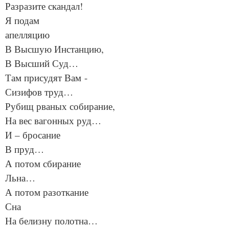
Разразите скандал!
Я подам
апелляцию
В Высшую Инстанцию,
В Высший Суд…
Там присудят Вам -
Сизифов труд…
Рубищ рваных собирание,
На вес вагонных руд…
И – бросание
В пруд…
А потом сбирание
Льна…
А потом разоткание
Сна
На белизну полотна…