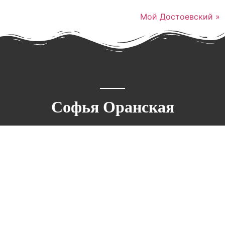
Мой Достоевский »
Софья Оранская
Поэт, писатель, публицист, литературовед,
сценарист