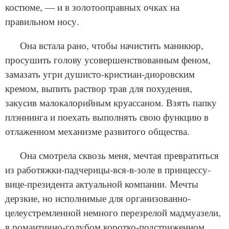
костюме, — и в золотооправных очках на
правильном носу.
Она встала рано, чтобы начистить маникюр,
просушить голову усовершенствованным феном,
замазать угри душисто-кристиан-диоровским
кремом, выпить раствор трав для похудения,
закусив малокалорийным круассаном. Взять папку
плэннинга и поехать выполнять свою функцию в
отлаженном механизме развитого общества.
Она смотрела сквозь меня, мечтая превратиться
из работяжки-падчерицы-вся-в-золе в принцессу-
вице-президента актуальной компании. Мечты
дерзкие, но исполнимые для организованно-
целеустремленной немного перезрелой мадмуазели,
в романтично-голубом коротко-подстриженном