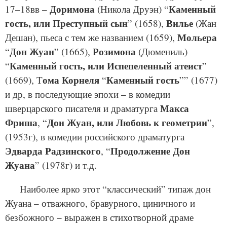
Доримона
Каменный
17–18вв –
(Никола Друэн) “
гость, или Преступный сын
Вилье
” (1658),
(Жан
Мольера
Дешан), пьеса с тем же названием (1659),
Дон Жуан
Розимона
“
” (1665),
(Дюмениль)
Каменный гость, или Испепеленный атеист
“
”
ома Корнеля
Каменный гость
(1669), Т
“
”” (1677)
и др, в последующие эпохи – в комедии
Макса
шверцарского писателя и драматурга
Фриша
Дон Жуан, или Любовь к геометрии
, “
”,
(1953г), в комедии российского драматурга
Эдварда Радзинского
Продолжение Дон
, “
Жуана
” (1978г) и т.д.
Наиболее ярко этот “классический” типаж дон
Жуана – отважного, бравурного, циничного и
безбожного – выражен в стихотворной драме