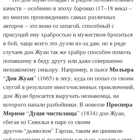
качеств – особенно в эпоху барокко (17–18 века) –
во многих произведениях самых различных
авторов – это воин со шпагой, способный с
присущей ему храбростью и мужеством броситься
в бой, чаще всего это дуэли из-за дам, но в ряде
случаев дон Жуан так же храбро способен помочь
попавшему в беду другу или даже совершенно
Мольера
незнакомому сеньору. Например, в пьесе
Дон Жуан
“
” (1665) в лесу, куда он попал со своим
слугой в результате многочисленных приключений,
дон Жуан бросается выручать незнакомца, на
Проспера
которого напали разбойники. В новелле
Мериме
Души чистилища
“
” (1834) дон Жуан,
сбегая из Севильи в паре со своим
другом-“дьяволом” Гарсиа, таким же циником-
соблазнителем и дуэлянтом как и он, уходит с ним