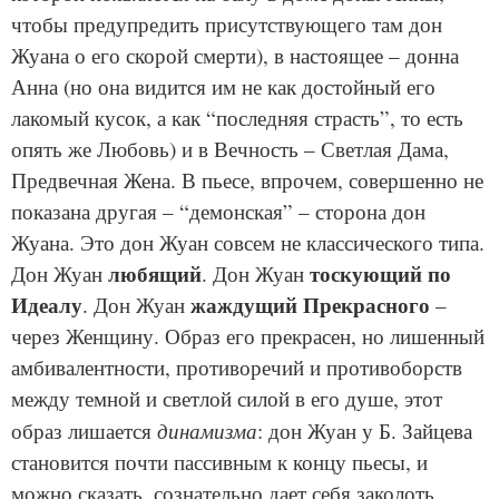
чтобы предупредить присутствующего там дон
Жуана о его скорой смерти), в настоящее – донна
Анна (но она видится им не как достойный его
лакомый кусок, а как “последняя страсть”, то есть
опять же Любовь) и в Вечность – Светлая Дама,
Предвечная Жена. В пьесе, впрочем, совершенно не
показана другая – “демонская” – сторона дон
Жуана. Это дон Жуан совсем не классического типа.
любящий
тоскующий по
Дон Жуан
. Дон Жуан
Идеалу
жаждущий Прекрасного
. Дон Жуан
–
через Женщину. Образ его прекрасен, но лишенный
амбивалентности, противоречий и противоборств
между темной и светлой силой в его душе, этот
динамизма
образ лишается
: дон Жуан у Б. Зайцева
становится почти пассивным к концу пьесы, и
можно сказать, сознательно дает себя заколоть