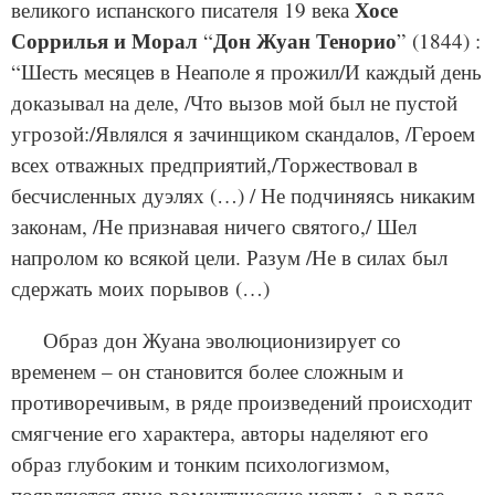
Хосе
великого испанского писателя 19 века
Соррилья и Морал
Дон Жуан Тенорио
“
” (1844) :
“Шесть месяцев в Неаполе я прожил/И каждый день
доказывал на деле, /Что вызов мой был не пустой
угрозой:/Являлся я зачинщиком скандалов, /Героем
всех отважных предприятий,/Торжествовал в
бесчисленных дуэлях (…) / Не подчиняясь никаким
законам, /Не признавая ничего святого,/ Шел
напролом ко всякой цели. Разум /Не в силах был
сдержать моих порывов (…)
Образ дон Жуана эволюционизирует со
временем – он становится более сложным и
противоречивым, в ряде произведений происходит
смягчение его характера, авторы наделяют его
образ глубоким и тонким психологизмом,
появляются явно романтические черты, а в ряде