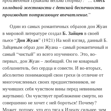
произведения Пушкина весьма спорны) : “…
смесь
холодной жестокости с детской беспечностью
производит потрясающее впечатление.
”
Один из самых романтичных образов дон Жуан
Б. Зайцев
в мировой литературе создал
в своей
Дон Жуан
пьесе “
” (1921) На мой взгляд, данный Б.
Зайцевым образ дон Жуана – самый романтичный и
самый “чистый” из всего изученного. Это, во-
первых, дон Жуан – любящий. Он не коварный
соблазнитель, без сердца и совести. И во-вторых,
абсолютно понимающий свои грехи (в отличие от
многочисленных своих предшественников, не
мучивших себя чувством вины перед невинными
жертвами). Он чувствует приближение смерти, но
совершенно не хочет с ней бороться! Почему?
Может, потому, что его тяга к Идеалу сильнее, чем