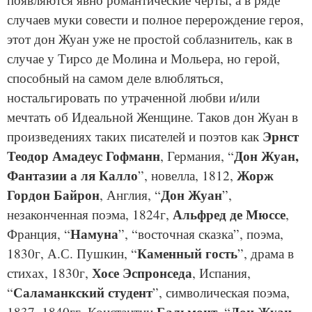
случаев муки совести и полное перерождение героя,
этот дон Жуан уже не простой соблазнитель, как в
случае у Тирсо де Молина и Мольера, но герой,
способный на самом деле влюбляться,
ностальгировать по утраченной любви и/или
мечтать об Идеальной Женщине. Таков дон Жуан в
Эрнст
произведениях таких писателей и поэтов как
Теодор Амадеус Гофманн
Дон Жуан,
, Германия, “
Фантазии а ля Калло
Жорж
”, новелла, 1812,
Гордон Байрон
Дон Жуан
, Англия, “
”,
Альфред де Мюссе
незаконченная поэма, 1824г,
,
Намуна
Франция, “
”, “восточная сказка”, поэма,
Каменный гость
1830г, А.С. Пушкин, “
”, драма в
Хосе Эспронседа
стихах, 1830г,
, Испания,
Саламанкский студент
“
”, символическая поэма,
1837–1840гг, Константин
, “