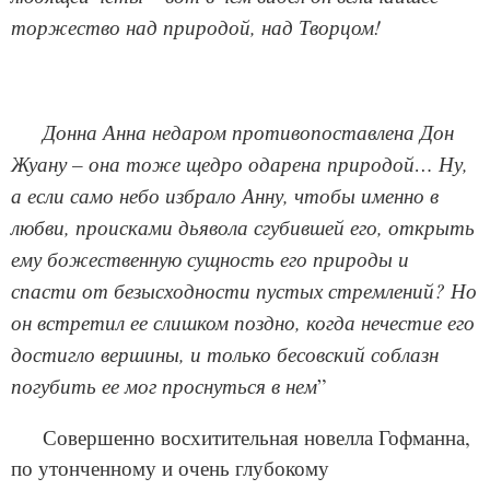
торжество над природой, над Творцом!
Донна Анна недаром противопоставлена Дон
Жуану – она тоже щедро одарена природой… Ну,
а если само небо избрало Анну, чтобы именно в
любви, происками дьявола сгубившей его, открыть
ему божественную сущность его природы и
спасти от безысходности пустых стремлений? Но
он встретил ее слишком поздно, когда нечестие его
достигло вершины, и только бесовский соблазн
погубить ее мог проснуться в нем
”
Совершенно восхитительная новелла Гофманна,
по утонченному и очень глубокому