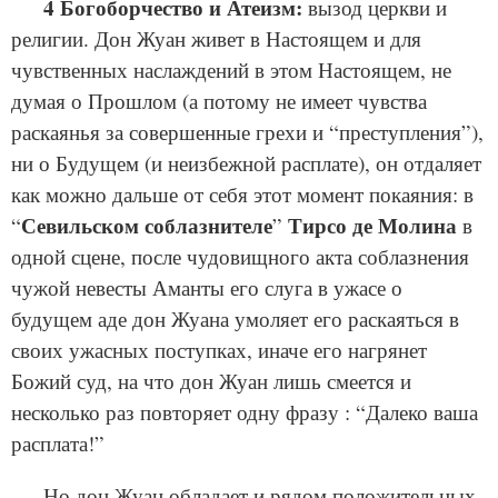
4 Богоборчество и Атеизм:
вызод церкви и
религии. Дон Жуан живет в Настоящем и для
чувственных наслаждений в этом Настоящем, не
думая о Прошлом (а потому не имеет чувства
раскаянья за совершенные грехи и “преступления”),
ни о Будущем (и неизбежной расплате), он отдаляет
как можно дальше от себя этот момент покаяния: в
Севильском соблазнителе
Тирсо де Молина
“
”
в
одной сцене, после чудовищного акта соблазнения
чужой невесты Аманты его слуга в ужасе о
будущем аде дон Жуана умоляет его раскаяться в
своих ужасных поступках, иначе его нагрянет
Божий суд, на что дон Жуан лишь смеется и
несколько раз повторяет одну фразу : “Далеко ваша
расплата!”
Но дон Жуан обладает и рядом положительных