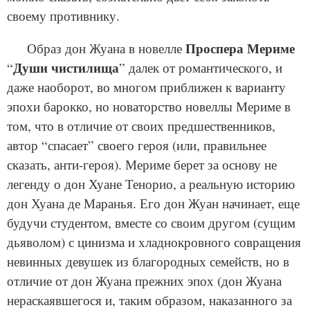
своему противнику.
Проспера Мериме
Образ дон Жуана в новелле
Души чистилища
“
” далек от романтического, и
даже наоборот, во многом приближен к варианту
эпохи барокко, но новаторство новеллы Мериме в
том, что в отличие от своих предшественников,
автор “спасает” своего героя (или, правильнее
сказать, анти-героя). Мериме берет за основу не
легенду о дон Хуане Тенорио, а реальную историю
дон Хуана де Маранья. Его дон Жуан начинает, еще
будучи студентом, вместе со своим другом (сущим
дьяволом) с цинизма и хладнокровного совращения
невинных девушек из благородных семейств, но в
отличие от дон Жуана прежних эпох (дон Жуана
нераскаявшегося и, таким образом, наказанного за