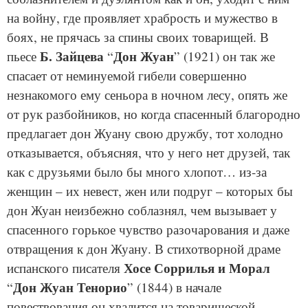
на войну, где проявляет храбрость и мужество в
боях, не прячась за спины своих товарищей. В
Б. Зайцева
Дон Жуан
пьесе
“
” (1921) он так же
спасает от неминуемой гибели совершенно
незнакомого ему сеньора в ночном лесу, опять же
от рук разбойников, но когда спасенный благородно
предлагает дон Жуану свою дружбу, тот холодно
отказывается, объясняя, что у него нет друзей, так
как с друзьями было бы много хлопот… из-за
женщин – их невест, жен или подруг – которых бы
дон Жуан неизбежно соблазнял, чем вызывает у
спасенного горькое чувство разочарования и даже
отвращения к дон Жуану. В стихотворной драме
Хосе Соррилья и Морал
испанского писателя
Дон Жуан Тенорио
“
” (1844) в начале
повествования он хвалится на товарищеской