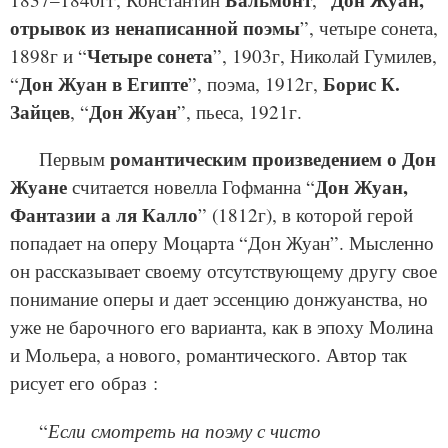
Бальмонт
Дон Жуан,
отрывок из ненаписанной поэмы
”, четыре сонета,
Четыре сонета
1898г и “
”, 1903г, Николай Гумилев,
Дон Жуан в Египте
Борис К.
“
”, поэма, 1912г,
Зайцев
Дон Жуан
, “
”, пьеса, 1921г.
романтическим произведением о Дон
Первым
Жуане
Дон Жуан,
считается новелла Гофманна “
Фантазии а ля Калло
” (1812г), в которой герой
попадает на оперу Моцарта “Дон Жуан”. Мысленно
он рассказывает своему отсутствующему другу свое
понимание оперы и дает эссенцию донжуанства, но
уже не барочного его варианта, как в эпоху Молина
и Мольера, а нового, романтического. Автор так
рисует его образ :
Если смотреть на поэму с чисто
“