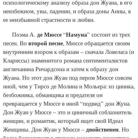
психологическому анализу образа дон Жуана, в его
неизбежном, увы, падении, и образа доны Анны, в
ее неизбывной страстности и любви.
де Мюссе
Намуна
Поэма А.
“
” состоит из трех
второй песне
песен. Во
, Мюссе обращается своим
внутренним взором к образам – сначала Ловеласа (и
Клариссы) знаменитого романа сентименталистов
англичанина Ричардсона и затем к образу дон
Жуана. Но этот дон Жуан под пером Мюссе совсем
иной, чем у Тирсо де Молина и Мольера: из циника,
безбожника, обманщика и предателя он
превращается у Мюссе в иной “подвид” дон Жуна.
Дон Жуан у Мюссе – это и циничный соблазнитель
женщин, и романтик, который ищет свой Идеал
двойственен
Женщины. Дон Жуан у Мюссе –
. Но
более балансирует в сторону идеалиста-романтика.