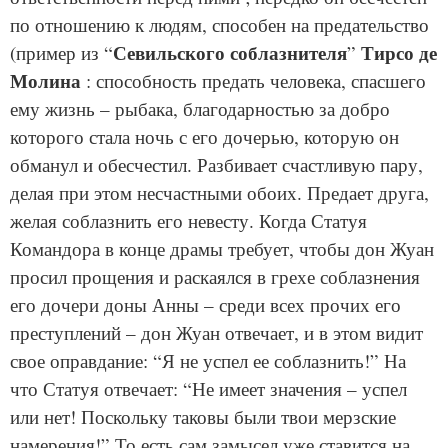
по отношению к людям, способен на предательство
Севильского соблазнителя
Тирсо де
(пример из “
”
Молина
: способность предать человека, спасшего
ему жизнь – рыбака, благодарностью за добро
которого стала ночь с его дочерью, которую он
обманул и обесчестил. Разбивает счастливую пару,
делая при этом несчастными обоих. Предает друга,
желая соблазнить его невесту. Когда Статуя
Командора в конце драмы требует, чтобы дон Жуан
просил прощения и раскаялся в грехе соблазнения
его дочери доны Анны – среди всех прочих его
преступлений – дон Жуан отвечает, и в этом видит
свое оправдание: “Я не успел ее соблазнить!” На
что Статуя отвечает: “Не имеет значения – успел
или нет! Поскольку таковы были твои мерзские
намерения!” То есть сам замысел уже ставится на