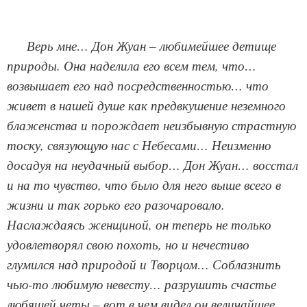
Верь мне… Дон Жуан – любимейшее детище
природы. Она наделила его всем тем, что…
возвышает его над посредственностью… что
живет в нашей душе как предвкушение неземного
блаженства и порождает неизбывную страстную
тоску, связующую нас с Небесами… Неизменно
досадуя на неудачный выбор… Дон Жуан… восстал
и на то чувство, что было для него выше всего в
жизни и так горько его разочаровало.
Наслаждаясь женщиной, он теперь не только
удовлетворял свою похоть, но и нечестиво
глумился над природой и Творцом… Соблазнить
чью-то любимую невесту… разрушить счастье
любящей четы – вот в чем видел он величайшее