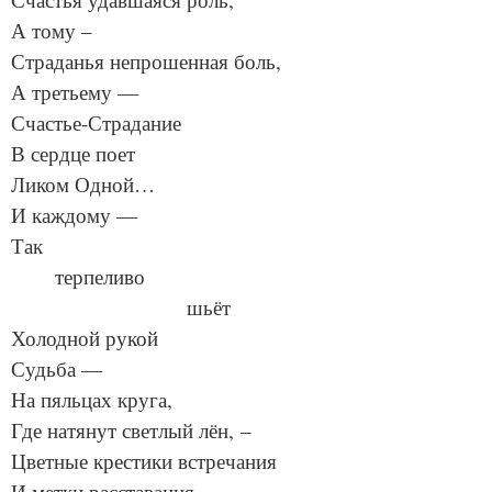
А тому –
Страданья непрошенная боль,
А третьему —
Счастье-Страдание
В сердце поет
Ликом Одной…
И каждому —
Так
терпеливо
шьёт
Холодной рукой
Судьба —
На пяльцах круга,
Где натянут светлый лён, –
Цветные крестики встречания
И метки расставания…