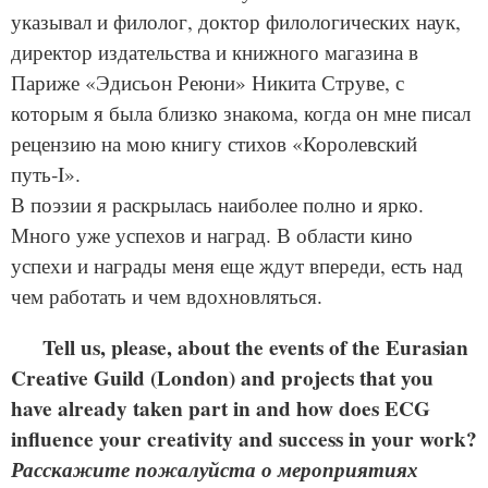
указывал и филолог, доктор филологических наук,
директор издательства и книжного магазина в
Париже «Эдисьон Реюни» Никита Струве, с
которым я была близко знакома, когда он мне писал
рецензию на мою книгу стихов «Королевский
путь‑I».
В поэзии я раскрылась наиболее полно и ярко.
Много уже успехов и наград. В области кино
успехи и награды меня еще ждут впереди, есть над
чем работать и чем вдохновляться.
Tell us, please, about the events of the Eurasian
Cre­ative Guild (Lon­don) and projects that you
have already tak­en part in and how does ECG
influ­ence your cre­ativ­i­ty and suc­cess in your work?
Расскажите пожалуйста о мероприятиях