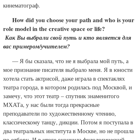
кинематограф.
How did you choose your path and who is your
role mod­el in the cre­ative space or life?
Как Вы выбрали свой путь и кто является для
вас примером/учителем?
— Я бы сказала, что не я выбрала мой путь, а
мое признание писателя выбрало меня. Я в юности
хотела стать актрисой, даже играла в спектаклях
театра города, в котором родилась под Москвой, и
замечу, что этот театр – спутник знаменитого
МХАТа, у нас были тогда прекрасные
преподаватели по художественному чтению,
классическому танцу, дикции. Потом я поступала в
два театральных института в Москве, но не прошла
по отбору. И в итоге окончила филологический