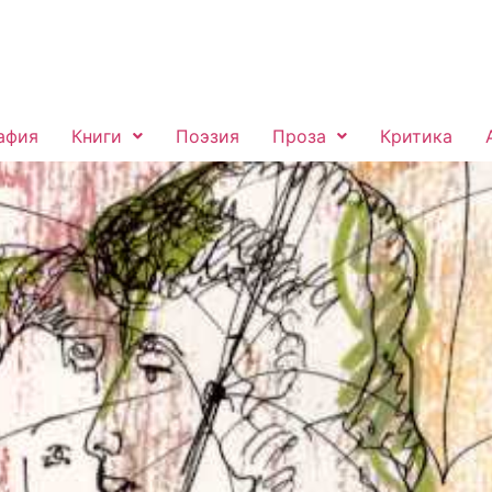
афия
Книги
Поэзия
Проза
Критика