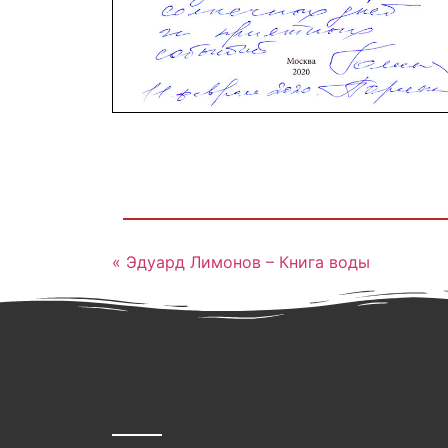
« Эдуард Лимонов – Книга воды