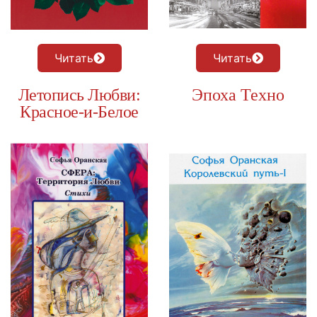
Читать
Читать
Летопись Любви:
Эпоха Техно
Красное-и-Белое