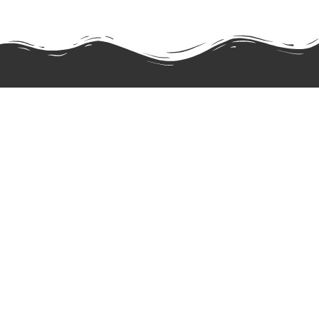
Софья Оранская
Поэт, писатель, публицист, литературовед,
сценарист