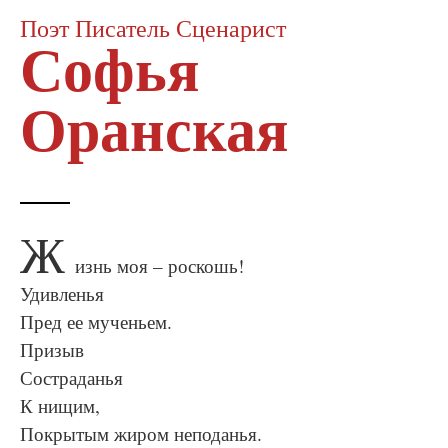
Поэт Писатель Сценарист
Софья
Оранская
Ж
изнь моя – роскошь!
Удивленья
Пред ее мученьем.
Призыв
Состраданья
К нищим,
Покрытым жиром неподанья.