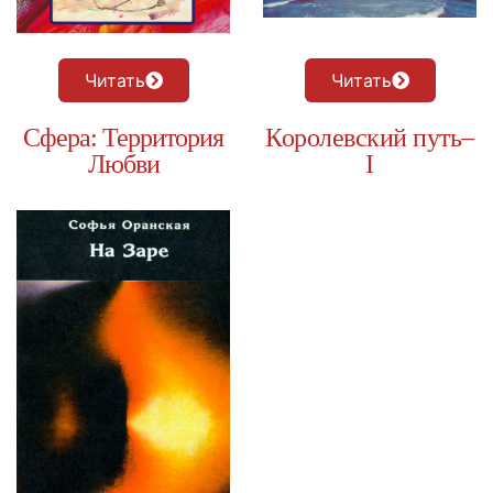
Читать
Читать
Сфера: Территория
Королевский путь–
Любви
I